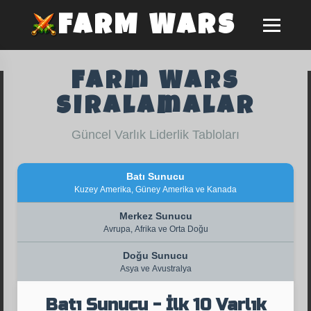
FARM WARS
Farm Wars
Sıralamalar
Güncel Varlık Liderlik Tabloları
Batı Sunucu
Kuzey Amerika, Güney Amerika ve Kanada
Merkez Sunucu
Avrupa, Afrika ve Orta Doğu
Doğu Sunucu
Asya ve Avustralya
Batı Sunucu - İlk 10 Varlık