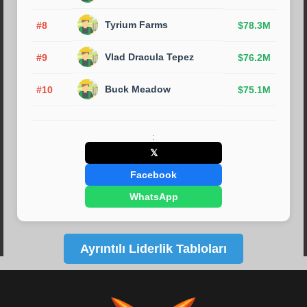
Tyrium Farms
#8
$78.3M
Vlad Dracula Tepez
#9
$76.2M
Buck Meadow
#10
$75.1M
:
𝕏
Facebook
WhatsApp
Ayrıntılı Liderlik Tabloları