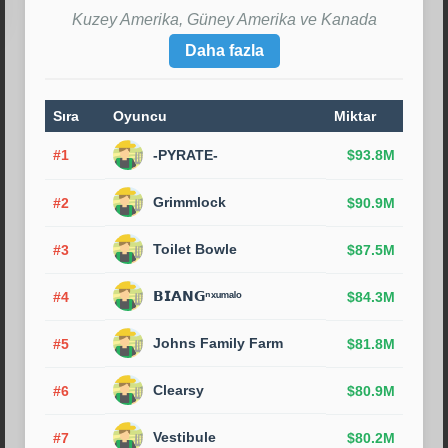
Kuzey Amerika, Güney Amerika ve Kanada
Daha fazla
Sıra
Oyuncu
Miktar
#1
-PYRATE-
$93.8M
Grimmlock
#2
$90.9M
Toilet Bowle
#3
$87.5M
𝗕𝗜𝗔𝗡𝗚ⁿˣᵘᵐᵃˡᵒ
#4
$84.3M
Johns Family Farm
#5
$81.8M
Clearsy
#6
$80.9M
Vestibule
#7
$80.2M