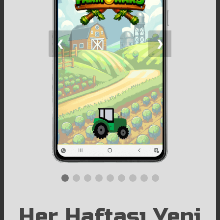
❮
❯
Her Haftası Yeni