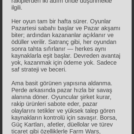
rakiplerden iki adım önde düşünmekle
ilgili.
Her oyun tam bir hafta sürer. Oyunlar
Pazartesi sabahı başlar ve Pazar akşamı
biter; ardından kazananlar açıklanır ve
ödüller verilir. Satranç gibi, her oyundan
sonra tahta sıfırlanır — herkes aynı
kaynaklarla eşit başlar. Devreden avantaj
yok, kazanmak için ödeme yok. Sadece
saf strateji ve beceri.
Ama basit görünen yapısına aldanma.
Perde arkasında pazar hızla bir savaş
alanına döner. Oyuncular şirket kurar,
rakip ürünleri sabote eder, pazar
olaylarını tetikler ve yüksek talep gören
kaynakların kontrolü için savaşır. Borsa,
Güç Kartları, afetler, düellolar ve türev
ticaret gibi özelliklerle Farm Wars,