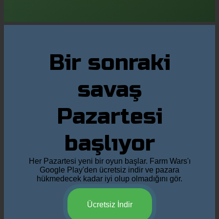
Bir sonraki
savaş
Pazartesi
başlıyor
Her Pazartesi yeni bir oyun başlar. Farm Wars'ı
Google Play'den ücretsiz indir ve pazara
hükmedecek kadar iyi olup olmadığını gör.
Ücretsiz İndir