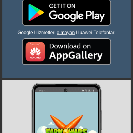
Google Hizmetleri
olmayan
Huawei Telefonlar: