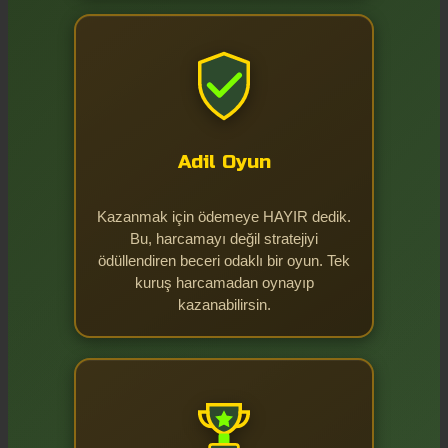
Adil Oyun
Kazanmak için ödemeye HAYIR dedik.
Bu, harcamayı değil stratejiyi
ödüllendiren beceri odaklı bir oyun. Tek
kuruş harcamadan oynayıp
kazanabilirsin.