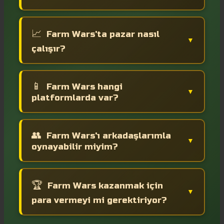
📈
Farm Wars'ta pazar nasıl
çalışır?
📱
Farm Wars hangi
platformlarda var?
👥
Farm Wars'ı arkadaşlarımla
oynayabilir miyim?
🏆
Farm Wars kazanmak için
para vermeyi mi gerektiriyor?