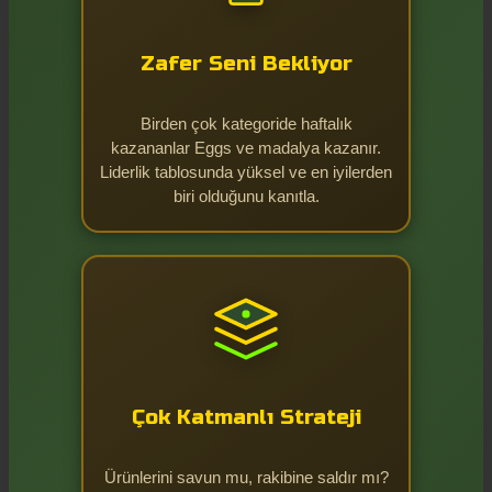
Zafer Seni Bekliyor
Birden çok kategoride haftalık
kazananlar Eggs ve madalya kazanır.
Liderlik tablosunda yüksel ve en iyilerden
biri olduğunu kanıtla.
Çok Katmanlı Strateji
Ürünlerini savun mu, rakibine saldır mı?